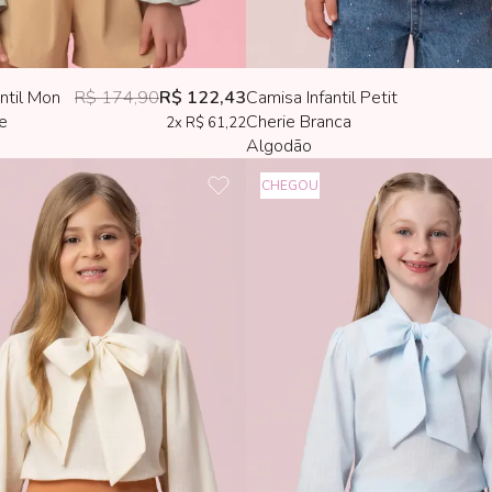
ntil Mon
R$ 174,90
R$ 122,43
Camisa Infantil Petit
e
Cherie Branca
2x
R$ 61,22
Algodão
CHEGOU