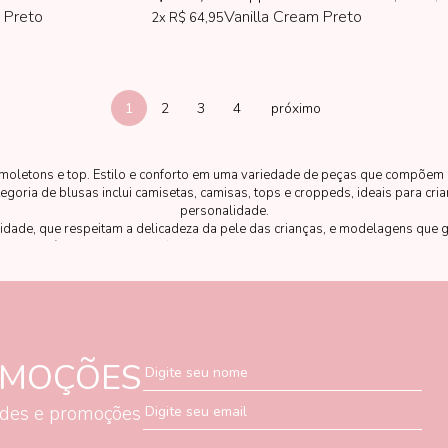
 Preto
Vanilla Cream Preto
2x
R$ 64,95
1
2
3
4
moletons e top. Estilo e conforto em uma variedade de peças que compõem o 
goria de blusas inclui camisetas, camisas, tops e croppeds, ideais para cri
personalidade.
idade, que respeitam a delicadeza da pele das crianças, e modelagens que 
 Mon Sucré e Vanilla Cream oferecem opções para todas as ocasiões — do dia
OMOÇÕES
Digite seu nome
ades e promoções
Digite seu email