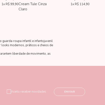
Cream Tule Cinza
1x
R$ 99,90
1x
R$ 114,90
Claro
guarda-roupa infantil e infantojuvenil
ar looks modernos, práticos e cheios de
garantem liberdade de movimento, as
 a dia às celebrações especiais.
Aceito receber novidades
ENVIAR