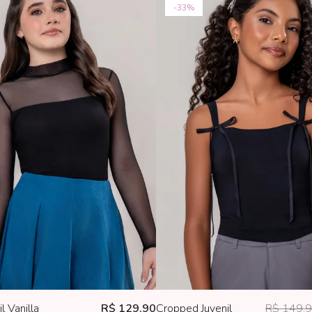
33%
l Vanilla
R$ 129,90
Cropped Juvenil
R$ 149,