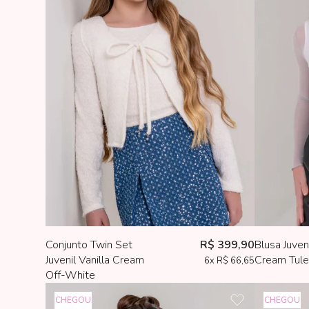
Conjunto Twin Set
R$ 399,90
Blusa Juveni
Juvenil Vanilla Cream
Cream Tule
6x
R$ 66,65
Off-White
CHEGOU
CHEGOU