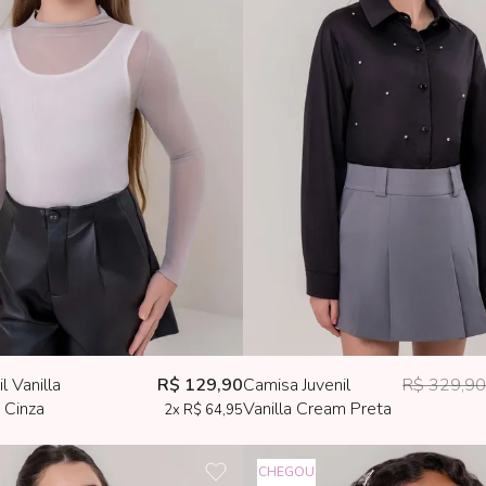
l Vanilla
R$ 129,90
Camisa Juvenil
R$ 329,9
 Cinza
Vanilla Cream Preta
2x
R$ 64,95
CHEGOU