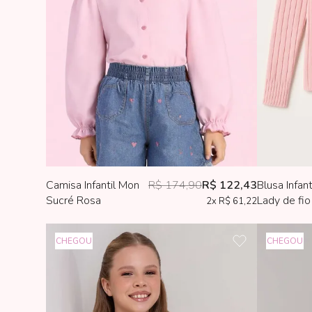
Camisa Infantil Mon
R$ 174,90
R$ 122,43
Blusa Infant
Sucré Rosa
Lady de fi
2x
R$ 61,22
CHEGOU
CHEGOU