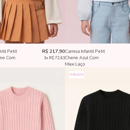
til Petit
R$ 217,90
Camisa Infantil Petit
eme Com
Cherie Azul Com
3x
R$ 72,63
Maxi Laço
CHEGOU