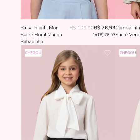
Blusa Infantil Mon
R$ 109,90
R$ 76,93
Camisa Infa
Sucré Floral Manga
Sucré Verd
1x
R$ 76,93
Babadinho
CHEGOU
CHEGOU