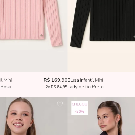
il Mini
R$ 169,90
Blusa Infantil Mini
o Rosa
Lady de fio Preto
2x
R$ 84,95
CHEGOU
30%