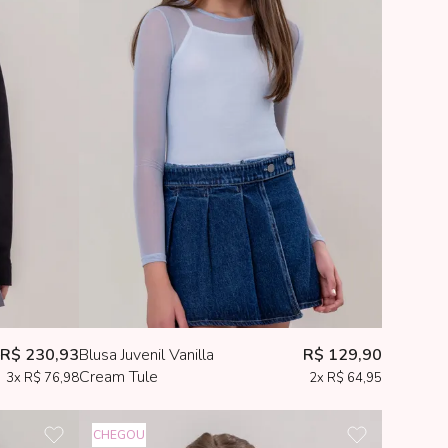
0
R$ 230,93
Blusa Juvenil Vanilla
R$ 129,90
Cream Tule
3x
R$ 76,98
2x
R$ 64,95
CHEGOU