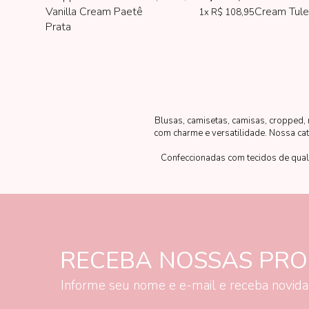
Vanilla Cream Paetê
Cream Tule
1x
R$ 108,95
Prata
Blusas, camisetas, camisas, cropped, 
com charme e versatilidade. Nossa cate
Confeccionadas com tecidos de qual
blusas das marcas Petit Cherie,
RECEBA NOSSAS PR
Informe seu nome e e-mail e receba novid