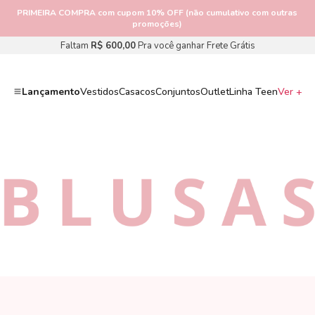
PRIMEIRA COMPRA
com cupom 10% OFF (não cumulativo com outras
promoções)
Faltam
R$ 600,00
Pra você ganhar Frete Grátis
Lançamento
Vestidos
Casacos
Conjuntos
Outlet
Linha Teen
Ver +
BLUSAS