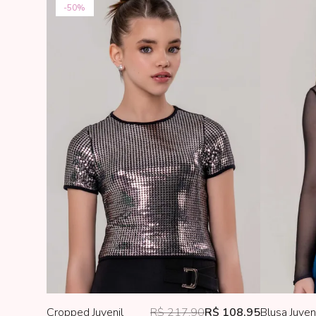
50%
Cropped Juvenil
R$ 217,90
R$ 108,95
Blusa Juveni