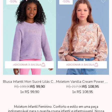
50%
50%
ADICIONAR À SACOLA
ADICIONAR À SACOLA
Blusa Infantil Mon Sucré Lilás Color
Moletom Vanilla Cream Power Green
R$ 199,90
R$ 99,90
R$ 217,90
R$ 108,95
1x
R$ 99,90
1x
R$ 108,95
Moletom Infantil Feminino. Conforto e estilo em uma peça
indispensável para o guarda-roupa infantil e infantojuvenil. Nossa