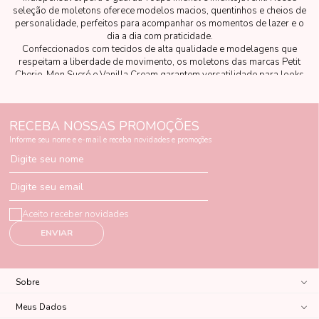
seleção de moletons oferece modelos macios, quentinhos e cheios de
personalidade, perfeitos para acompanhar os momentos de lazer e o
dia a dia com praticidade.
Confeccionados com tecidos de alta qualidade e modelagens que
respeitam a liberdade de movimento, os moletons das marcas Petit
Cherie, Mon Sucré e Vanilla Cream garantem versatilidade para looks
casuais, trazendo conforto e charme em todas as ocasiões.
RECEBA NOSSAS PROMOÇÕES
Informe seu nome e e-mail e receba novidades e promoções
Digite seu nome
Digite seu email
Aceito receber novidades
ENVIAR
Sobre
Meus Dados