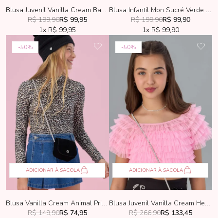
Blusa Juvenil Vanilla Cream Babadinho Off-White
Blusa Infantil Mon Sucré Verde Color
R$ 199,90
R$ 99,95
R$ 199,90
R$ 99,90
1x
R$ 99,95
1x
R$ 99,90
50%
50%
ADICIONAR À SACOLA
ADICIONAR À SACOLA
Blusa Vanilla Cream Animal Print Purple
Blusa Juvenil Vanilla Cream Heart
R$ 149,90
R$ 74,95
R$ 266,90
R$ 133,45