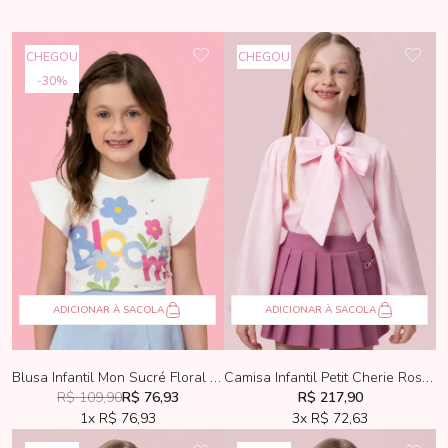
CHEGOU
CHEGOU
30%
ADICIONAR À SACOLA
ADICIONAR À SACOLA
Blusa Infantil Mon Sucré Floral Manga Babadinho
Camisa Infantil Petit Cherie Rosa Com Maxi Laço
R$ 109,90
R$ 76,93
R$ 217,90
1x
R$ 76,93
3x
R$ 72,63