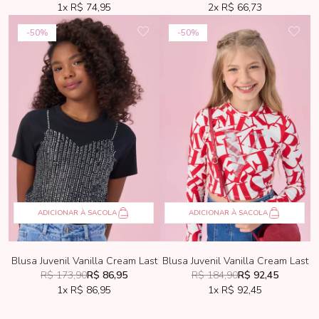
1x
R$ 74,95
2x
R$ 66,73
50%
50%
ADICIONAR À SACOLA
ADICIONAR À SACOLA
Blusa Juvenil Vanilla Cream Last
Blusa Juvenil Vanilla Cream Last
R$ 173,90
R$ 86,95
R$ 184,90
R$ 92,45
1x
R$ 86,95
1x
R$ 92,45