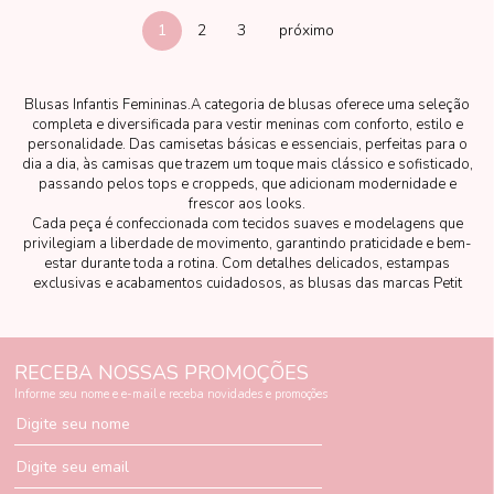
1
2
3
Blusas Infantis Femininas.A categoria de blusas oferece uma seleção
completa e diversificada para vestir meninas com conforto, estilo e
personalidade. Das camisetas básicas e essenciais, perfeitas para o
dia a dia, às camisas que trazem um toque mais clássico e sofisticado,
passando pelos tops e croppeds, que adicionam modernidade e
frescor aos looks.
Cada peça é confeccionada com tecidos suaves e modelagens que
privilegiam a liberdade de movimento, garantindo praticidade e bem-
estar durante toda a rotina. Com detalhes delicados, estampas
exclusivas e acabamentos cuidadosos, as blusas das marcas Petit
Cherie, Mon Sucré e Vanilla Cream oferecem opções versáteis para
diferentes estilos e ocasiões.
RECEBA NOSSAS PROMOÇÕES
Informe seu nome e e-mail e receba novidades e promoções
Digite seu nome
Digite seu email