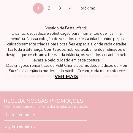
1
2
3
4
Vestido de Festa Infantil.
Encanto, delicadeza e sofisticação para momentos que ficam na
memória. Nossa coleção de vestidos de festa infantil reúne peças
cuidadosamente criadas para ocasiões especiais, onde cada detalhe
faz toda a diferença. Com tecidos nobres, acabamentos refinados e
designs que celebram a beleza da infância, os vestidos encantam pela
leveza e pelo cuidado em cada costura.
Das criações românticas da Petit Cherie aos modelos lúdicos da Mon
Sucré e à elegância moderna da Vanilla Cream, cada marca oferece
opções que unem conforto e estilo com perfeição. Seja para
VER MAIS
aniversários, casamentos, formaturas ou celebrações marcantes, aqui
você encontra o vestido ideal para transformar o momento em um
verdadeiro conto de fadas.
RECEBA NOSSAS PROMOÇÕES
Informe seu nome e e-mail e receba novidades e promoções
Digite seu nome
Digite seu email