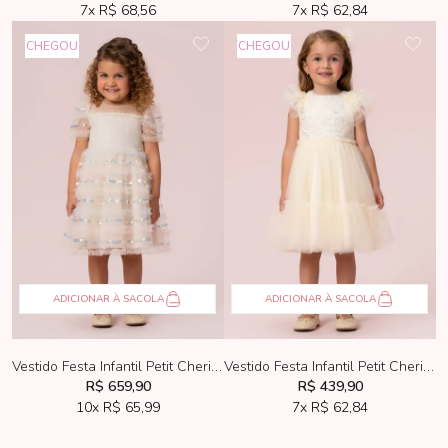
7x
R$ 68,56
7x
R$ 62,84
CHEGOU
CHEGOU
ADICIONAR À SACOLA
ADICIONAR À SACOLA
Vestido Festa Infantil Petit Cherie Bege Tule Bordado
Vestido Festa Infantil Petit Cherie Tule Bordado Creme
R$ 659,90
R$ 439,90
10x
R$ 65,99
7x
R$ 62,84