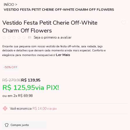
INÍCIO
VESTIDO FESTA PETIT CHERIE OFF-WHITE CHARM OFF FLOWERS
Vestido Festa Petit Cherie Off-White
Charm Off Flowers
Seja o primeiro a avaliar
(0)
Encante sua pequena com nosso vestido de festa off-white, saia rodada, laço
delicado e detalhes que deixam cada momento ainda mais especial. Conforto e
Ler Mais
elegância para momentos inesquecíveis!
50%
OFF
R$ 279,90
R$ 139,95
R$ 125,95
via PIX!
2x
R$ 69,98
Você economiza
R$ 14,00
via pix
Compre junto