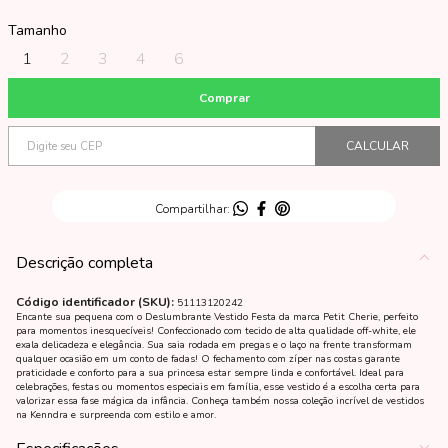
Tamanho
1
2
3
4
6
Descrição completa
Código identificador (SKU):
51113120242
Encante sua pequena com o Deslumbrante Vestido Festa da marca Petit Cherie, perfeito
para momentos inesquecíveis! Confeccionado com tecido de alta qualidade off-white, ele
exala delicadeza e elegância. Sua saia rodada em pregas e o laço na frente transformam
qualquer ocasião em um conto de fadas! O fechamento com zíper nas costas garante
praticidade e conforto para a sua princesa estar sempre linda e confortável. Ideal para
celebrações, festas ou momentos especiais em família, esse vestido é a escolha certa para
valorizar essa fase mágica da infância. Conheça também nossa coleção incrível de vestidos
na Kenndra e surpreenda com estilo e amor.