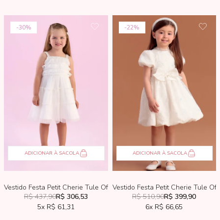
30%
22%
ADICIONAR À SACOLA
ADICIONAR À SACOLA
Vestido Festa Petit Cherie Tule Off-White
Vestido Festa Petit Cherie Tule Of
R$ 437,90
R$ 306,53
R$ 510,90
R$ 399,90
5x
R$ 61,31
6x
R$ 66,65