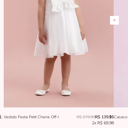
Vestido Festa Petit Cherie Off-White Charm Off Flowers
R$ 279,90
R$ 139,95
Casaco I
2x
R$ 69,98