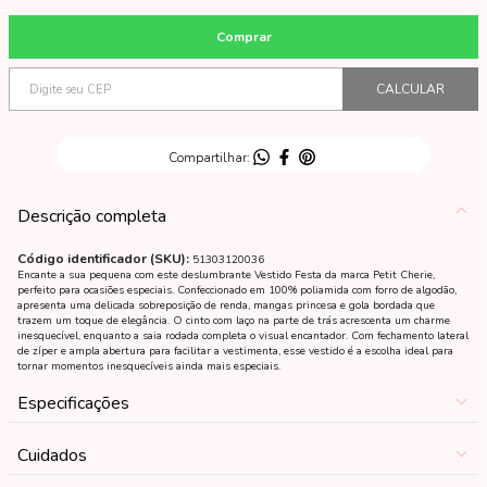
Descrição completa
Código identificador (SKU):
51303120036
Encante a sua pequena com este deslumbrante Vestido Festa da marca Petit Cherie,
perfeito para ocasiões especiais. Confeccionado em 100% poliamida com forro de algodão,
apresenta uma delicada sobreposição de renda, mangas princesa e gola bordada que
trazem um toque de elegância. O cinto com laço na parte de trás acrescenta um charme
inesquecível, enquanto a saia rodada completa o visual encantador. Com fechamento lateral
de zíper e ampla abertura para facilitar a vestimenta, esse vestido é a escolha ideal para
tornar momentos inesquecíveis ainda mais especiais.
Especificações
Cuidados