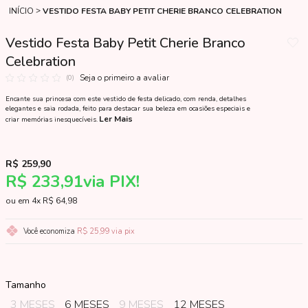
INÍCIO
VESTIDO FESTA BABY PETIT CHERIE BRANCO CELEBRATION
Vestido Festa Baby Petit Cherie Branco
Celebration
Seja o primeiro a avaliar
(0)
Encante sua princesa com este vestido de festa delicado, com renda, detalhes
elegantes e saia rodada, feito para destacar sua beleza em ocasiões especiais e
Ler Mais
criar memórias inesquecíveis.
R$ 259,90
R$ 233,91
via PIX!
4x
R$ 64,98
Você economiza
R$ 25,99
via pix
Tamanho
3 MESES
6 MESES
9 MESES
12 MESES