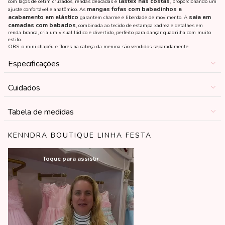
lastéx nas costas
com laços de cetim cruzados, rendas delicadas e
, proporcionando um
mangas fofas com babadinhos e
ajuste confortável e anatômico. As
acabamento em elástico
saia em
garantem charme e liberdade de movimento. A
camadas com babados
, combinada ao tecido de estampa xadrez e detalhes em
renda branca, cria um visual lúdico e divertido, perfeito para dançar quadrilha com muito
estilo.
OBS: o mini chapéu e flores na cabeça da menina são vendidos separadamente.
Especificações
Cuidados
Tabela de medidas
KENNDRA BOUTIQUE LINHA FESTA