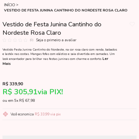
INÍCIO
VESTIDO DE FESTA JUNINA CANTINHO DO NORDESTE ROSA CLARO
Vestido de Festa Junina Cantinho do
Nordeste Rosa Claro
Seja o primeiro a avaliar
(0)
Vestido Festa Junina Cantinho do Nordeste, na cor rosa claro com renda, babados
e lastéx nas costas. Mangas fofas com elástico e saia divertida em camadas. Um
Ler
look encantador para brilhar nas festas juninas com charme e conforto.
Mais
R$ 339,90
R$ 305,91
via PIX!
5x
R$ 67,98
Você economiza
R$ 33,99
via pix