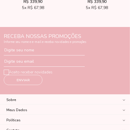
R$ 339,90
R$ 339,90
5x
R$ 67,98
5x
R$ 67,98
RECEBA NOSSAS PROMOÇÕES
Informe seu nome e e-mail e receba novidades e promoções
Digite seu nome
Digite seu email
Aceito receber novidades
ENVIAR
Sobre
Meus Dados
Políticas