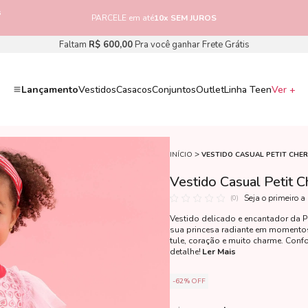
s
PARCELE em até
10x SEM JUROS
Faltam
R$ 600,00
Pra você ganhar Frete Grátis
Lançamento
Vestidos
Casacos
Conjuntos
Outlet
Linha Teen
Ver +
INÍCIO
VESTIDO CASUAL PETIT CHER
Vestido Casual Petit 
Seja o primeiro a
(0)
Vestido delicado e encantador da Pet
sua princesa radiante em momentos
tule, coração e muito charme. Confo
detalhe!
Ler Mais
62%
OFF