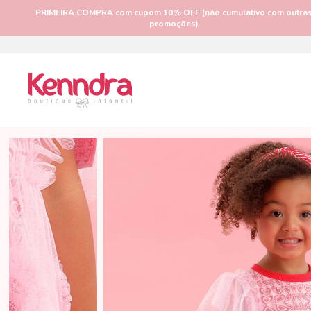
PRIMEIRA COMPRA
com cupom 10% OFF (não cumulativo com outra
promoções)