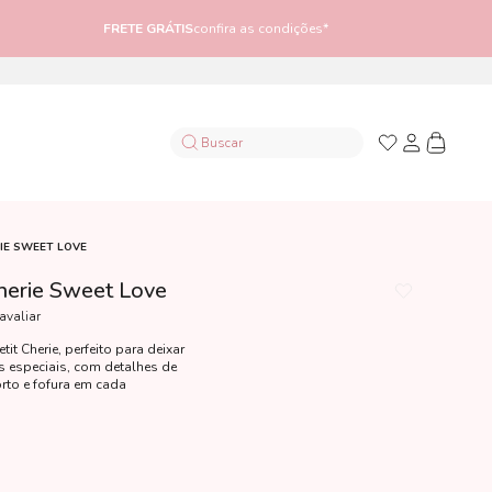
FRETE GRÁTIS
confira as condições*
IE SWEET LOVE
Cherie Sweet Love
 avaliar
it Cherie, perfeito para deixar
 especiais, com detalhes de
rto e fofura em cada