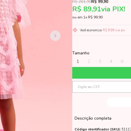
R$ 261,90
R$ 99,90
R$ 89,91
via PIX!
1x
R$ 99,90
Você economiza
R$ 9,99
via pix
Tamanho
1
2
3
4
6
Descrição completa
Código identificador (SKU):
5111