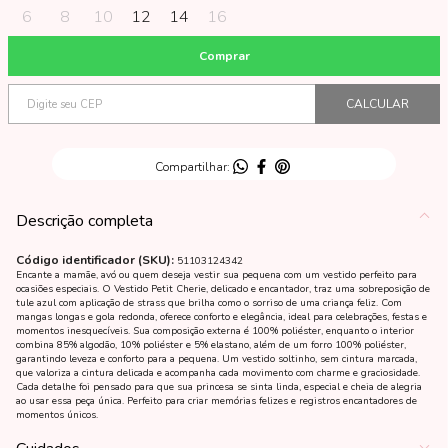
6
8
10
12
14
16
Descrição completa
Código identificador (SKU):
51103124342
Encante a mamãe, avó ou quem deseja vestir sua pequena com um vestido perfeito para
ocasiões especiais. O Vestido Petit Cherie, delicado e encantador, traz uma sobreposição de
tule azul com aplicação de strass que brilha como o sorriso de uma criança feliz. Com
mangas longas e gola redonda, oferece conforto e elegância, ideal para celebrações, festas e
momentos inesquecíveis. Sua composição externa é 100% poliéster, enquanto o interior
combina 85% algodão, 10% poliéster e 5% elastano, além de um forro 100% poliéster,
garantindo leveza e conforto para a pequena. Um vestido soltinho, sem cintura marcada,
que valoriza a cintura delicada e acompanha cada movimento com charme e graciosidade.
Cada detalhe foi pensado para que sua princesa se sinta linda, especial e cheia de alegria
ao usar essa peça única. Perfeito para criar memórias felizes e registros encantadores de
momentos únicos.