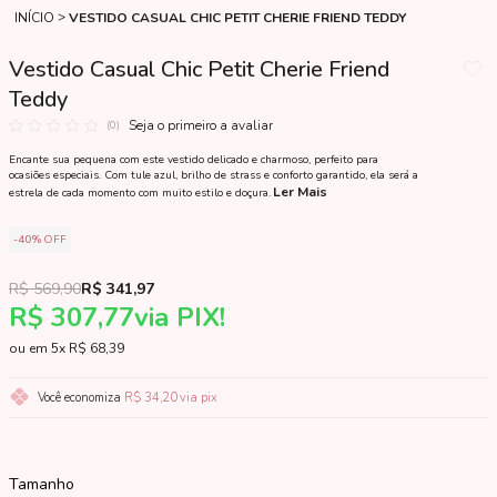
INÍCIO
VESTIDO CASUAL CHIC PETIT CHERIE FRIEND TEDDY
Vestido Casual Chic Petit Cherie Friend
Teddy
Seja o primeiro a avaliar
(0)
Encante sua pequena com este vestido delicado e charmoso, perfeito para
ocasiões especiais. Com tule azul, brilho de strass e conforto garantido, ela será a
Ler Mais
estrela de cada momento com muito estilo e doçura.
40%
OFF
R$ 569,90
R$ 341,97
R$ 307,77
via PIX!
5x
R$ 68,39
Você economiza
R$ 34,20
via pix
Tamanho