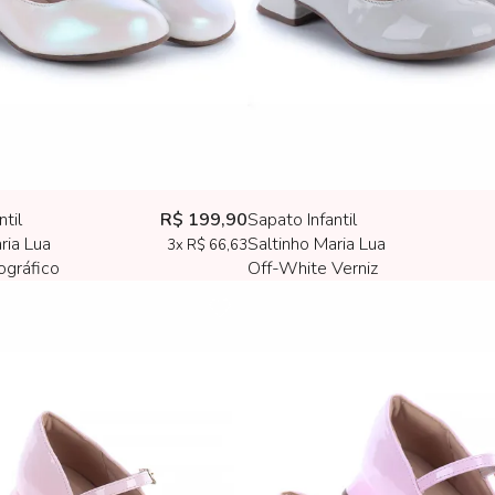
ntil
R$ 199,90
Sapato Infantil
ria Lua
Saltinho Maria Lua
3x
R$ 66,63
ográfico
Off-White Verniz