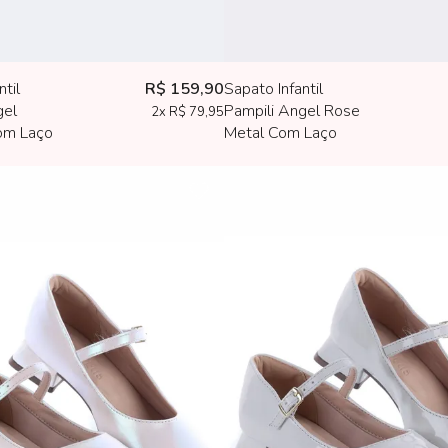
ntil
R$ 159,90
Sapato Infantil
gel
Pampili Angel Rose
2x
R$ 79,95
om Laço
Metal Com Laço