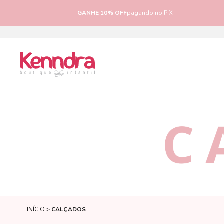
PRIMEIRA COMPRA
com cupom 10% OFF (não cumulativo com outr
promoções)
INÍCIO
CALÇADOS