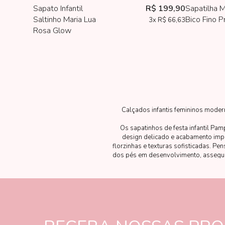
Sapato Infantil
R$ 199,90
Sapatilha M
Saltinho Maria Lua
Bico Fino P
3x
R$ 66,63
Rosa Glow
Calçados infantis femininos moder
Os sapatinhos de festa infantil Pam
design delicado e acabamento impe
florzinhas e texturas sofisticadas. P
dos pés em desenvolvimento, assegura
os sapatinhos Pampili