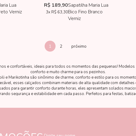
aria Lua
R$ 189,90
Sapatilha Maria Lua
reto Verniz
Bico Fino Branco
3x
R$ 63,30
Verniz
1
2
nos e confortáveis, ideais para todos os momentos das pequenas! Modelos
conforto e muito charme para os pezinhos.
pili e Marikotinha são sinônimo de charme, conforto e estilo para os momen
cável, esses calçados combinam materiais de alta qualidade com detalhes 
ensados para garantir conforto durante horas, eles apresentam solados macio
ndo segurança e estabilidade em cada passo. Perfeitos para festas, batiza
 e Marikotinha transformam qualquer look infantil em um visual elegante e c
Digite seu nome