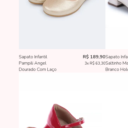
Sapato Infantil
R$ 189,90
Sapato Infa
Pampili Angel
Saltinho Ma
3x
R$ 63,30
Dourado Com Laço
Branco Hol