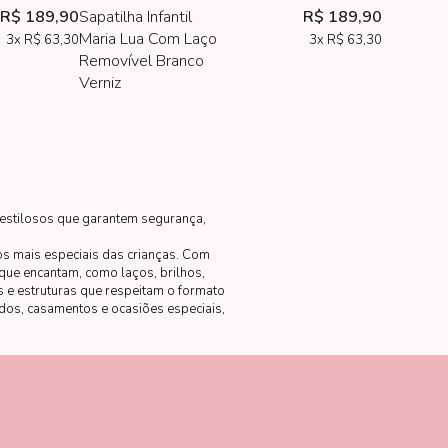
R$ 189,90
Sapatilha Infantil
R$ 189,90
Maria Lua Com Laço
3x
R$ 63,30
3x
R$ 63,30
Removível Branco
Verniz
 estilosos que garantem segurança,
tos mais especiais das crianças. Com
que encantam, como laços, brilhos,
s e estruturas que respeitam o formato
dos, casamentos e ocasiões especiais,
heio de personalidade.