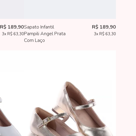
R$ 189,90
Sapato Infantil
R$ 189,90
Pampili Angel Prata
3x
R$ 63,30
3x
R$ 63,30
Com Laço