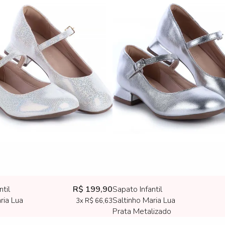
ntil
R$ 199,90
Sapato Infantil
ria Lua
Saltinho Maria Lua
3x
R$ 66,63
Prata Metalizado