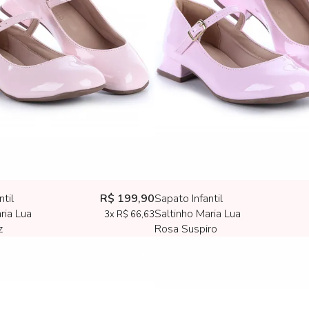
ntil
R$ 199,90
Sapato Infantil
ria Lua
Saltinho Maria Lua
3x
R$ 66,63
z
Rosa Suspiro