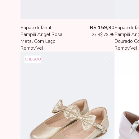
Sapato Infantil
R$ 159,90
Sapato Infa
Pampili Angel Rosa
Pampili An
2x
R$ 79,95
Metal Com Laço
Dourado C
Removível
Removível
CHEGOU