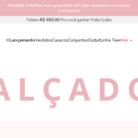
as
PARCELE em até
10x SEM JUROS
Faltam
R$ 600,00
Pra você ganhar Frete Grátis
Lançamento
Vestidos
Casacos
Conjuntos
Outlet
Linha Teen
Ver +
CALÇADOS