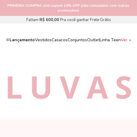
PRIMEIRA COMPRA
com cupom 10% OFF (não cumulativo com outras
promoções)
Faltam
R$ 600,00
Pra você ganhar Frete Grátis
Lançamento
Vestidos
Casacos
Conjuntos
Outlet
Linha Teen
Ver +
LUVAS