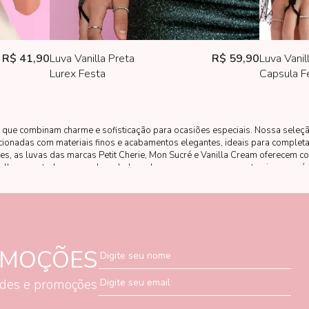
R$ 41,90
Luva Vanilla Preta
R$ 59,90
Luva Vani
Lurex Festa
Capsula F
is que combinam charme e sofisticação para ocasiões especiais. Nossa seleç
cionadas com materiais finos e acabamentos elegantes, ideais para completar
es, as luvas das marcas Petit Cherie, Mon Sucré e Vanilla Cream oferecem c
alhe encantador que realça a beleza das pequenas em momentos inesquecív
OMOÇÕES
Digite seu nome
ades e promoções
Digite seu email