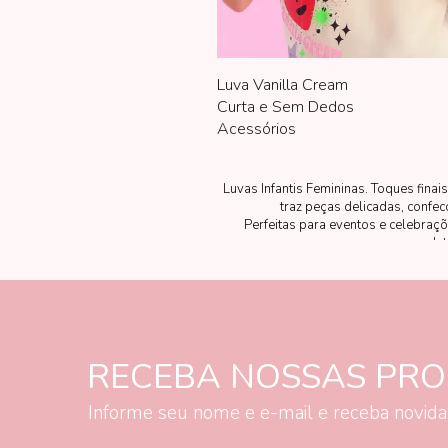
Luva Vanilla Cream
Curta e Sem Dedos
Acessórios
Luvas Infantis Femininas. Toques fina
traz peças delicadas, confec
Perfeitas para eventos e celebraçõ
det
RECEBA NOSSAS PR
Informe seu nome e e-mail e receba novid