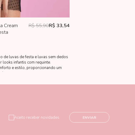
lla Cream
R$ 55,90
R$ 33,54
esta
ão de luvas de festa e luvas sem dedos
 looks infantis com requinte.
onforto e estilo, proporcionando um
eis.
Aceito receber novidades
ENVIAR