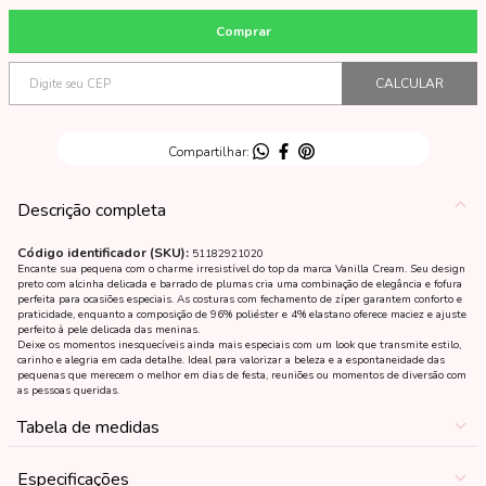
Descrição completa
Código identificador (SKU):
51182921020
Encante sua pequena com o charme irresistível do top da marca Vanilla Cream. Seu design
preto com alcinha delicada e barrado de plumas cria uma combinação de elegância e fofura
perfeita para ocasiões especiais. As costuras com fechamento de zíper garantem conforto e
praticidade, enquanto a composição de 96% poliéster e 4% elastano oferece maciez e ajuste
perfeito à pele delicada das meninas.
Deixe os momentos inesquecíveis ainda mais especiais com um look que transmite estilo,
carinho e alegria em cada detalhe. Ideal para valorizar a beleza e a espontaneidade das
pequenas que merecem o melhor em dias de festa, reuniões ou momentos de diversão com
as pessoas queridas.
Tabela de medidas
Especificações