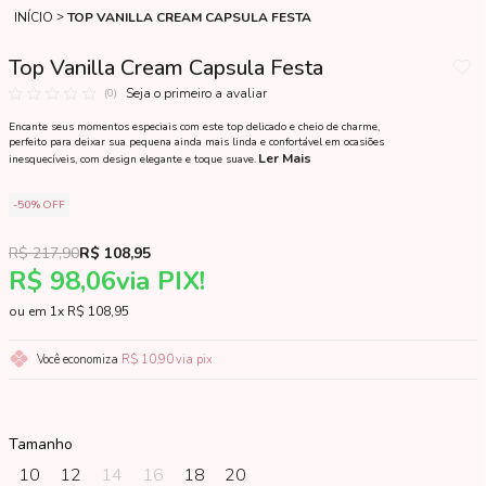
INÍCIO
TOP VANILLA CREAM CAPSULA FESTA
Top Vanilla Cream Capsula Festa
Seja o primeiro a avaliar
(0)
Encante seus momentos especiais com este top delicado e cheio de charme,
perfeito para deixar sua pequena ainda mais linda e confortável em ocasiões
Ler Mais
inesquecíveis, com design elegante e toque suave.
50%
OFF
R$ 217,90
R$ 108,95
R$ 98,06
via PIX!
1x
R$ 108,95
Você economiza
R$ 10,90
via pix
Tamanho
10
12
14
16
18
20