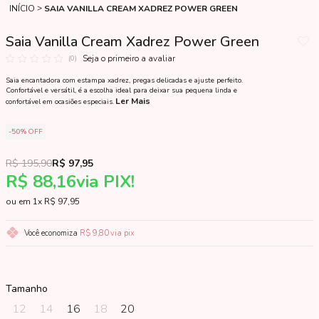
INÍCIO
SAIA VANILLA CREAM XADREZ POWER GREEN
Saia Vanilla Cream Xadrez Power Green
Seja o primeiro a avaliar
(0)
Saia encantadora com estampa xadrez, pregas delicadas e ajuste perfeito.
Confortável e versátil, é a escolha ideal para deixar sua pequena linda e
Ler Mais
confortável em ocasiões especiais.
50%
OFF
R$ 195,90
R$ 97,95
R$ 88,16
via PIX!
1x
R$ 97,95
Você economiza
R$ 9,80
via pix
Tamanho
12
14
16
18
20