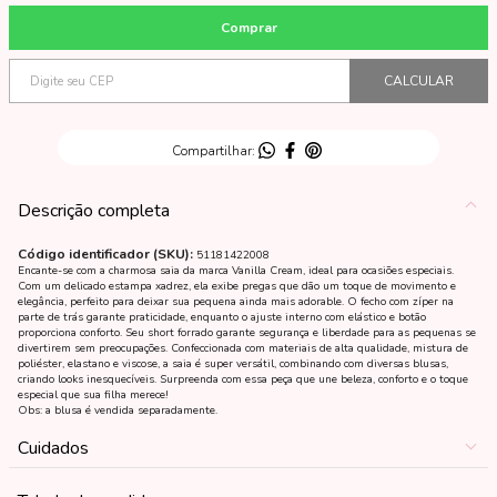
Descrição completa
Código identificador (SKU):
51181422008
Encante-se com a charmosa saia da marca Vanilla Cream, ideal para ocasiões especiais.
Com um delicado estampa xadrez, ela exibe pregas que dão um toque de movimento e
elegância, perfeito para deixar sua pequena ainda mais adorable. O fecho com zíper na
parte de trás garante praticidade, enquanto o ajuste interno com elástico e botão
proporciona conforto. Seu short forrado garante segurança e liberdade para as pequenas se
divertirem sem preocupações. Confeccionada com materiais de alta qualidade, mistura de
poliéster, elastano e viscose, a saia é super versátil, combinando com diversas blusas,
criando looks inesquecíveis. Surpreenda com essa peça que une beleza, conforto e o toque
especial que sua filha merece!
Obs: a blusa é vendida separadamente.
Cuidados