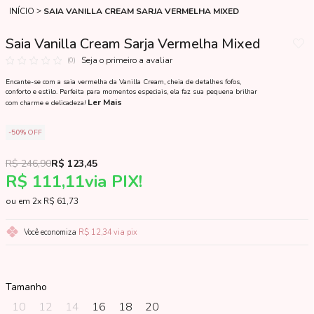
INÍCIO
SAIA VANILLA CREAM SARJA VERMELHA MIXED
Saia Vanilla Cream Sarja Vermelha Mixed
Seja o primeiro a avaliar
(0)
Encante-se com a saia vermelha da Vanilla Cream, cheia de detalhes fofos,
conforto e estilo. Perfeita para momentos especiais, ela faz sua pequena brilhar
Ler Mais
com charme e delicadeza!
50%
OFF
R$ 246,90
R$ 123,45
R$ 111,11
via PIX!
2x
R$ 61,73
Você economiza
R$ 12,34
via pix
Tamanho
10
12
14
16
18
20