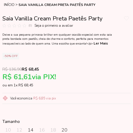
INÍCIO
SAIA VANILLA CREAM PRETA PAETÊS PARTY
Saia Vanilla Cream Preta Paetês Party
Seja o primeiro a avaliar
(0)
Deixe a sua pequena princesa brilhar em qualquer ocasião especial com esta saia
preta bordada com paetês, cheia de charme e conforto, perfeita para momentos
Ler Mais
inesquecíveis ao lado de quem ama. Uma escolha que encanta!</p>
50%
OFF
R$ 136,90
R$ 68,45
R$ 61,61
via PIX!
1x
R$ 68,45
Você economiza
R$ 6,85
via pix
Tamanho
10
12
14
16
18
20