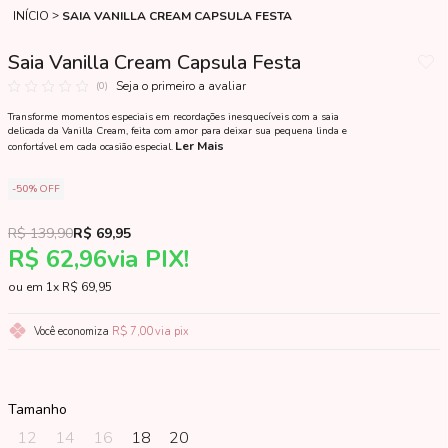
INÍCIO
SAIA VANILLA CREAM CAPSULA FESTA
Saia Vanilla Cream Capsula Festa
Seja o primeiro a avaliar
(0)
Transforme momentos especiais em recordações inesquecíveis com a saia
delicada da Vanilla Cream, feita com amor para deixar sua pequena linda e
Ler Mais
confortável em cada ocasião especial.
50%
OFF
R$ 139,90
R$ 69,95
R$ 62,96
via PIX!
1x
R$ 69,95
Você economiza
R$ 7,00
via pix
Tamanho
12
14
16
18
20