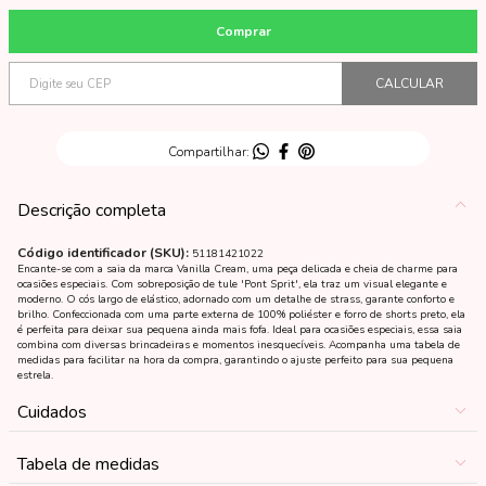
Descrição completa
Código identificador (SKU):
51181421022
Encante-se com a saia da marca Vanilla Cream, uma peça delicada e cheia de charme para
ocasiões especiais. Com sobreposição de tule 'Pont Sprit', ela traz um visual elegante e
moderno. O cós largo de elástico, adornado com um detalhe de strass, garante conforto e
brilho. Confeccionada com uma parte externa de 100% poliéster e forro de shorts preto, ela
é perfeita para deixar sua pequena ainda mais fofa. Ideal para ocasiões especiais, essa saia
combina com diversas brincadeiras e momentos inesquecíveis. Acompanha uma tabela de
medidas para facilitar na hora da compra, garantindo o ajuste perfeito para sua pequena
estrela.
Cuidados
Tabela de medidas