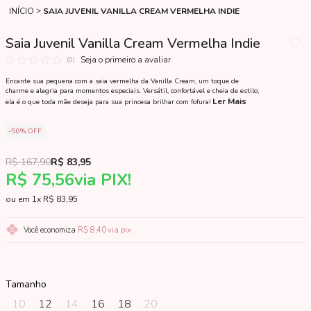
INÍCIO
SAIA JUVENIL VANILLA CREAM VERMELHA INDIE
Saia Juvenil Vanilla Cream Vermelha Indie
Seja o primeiro a avaliar
(0)
Encante sua pequena com a saia vermelha da Vanilla Cream, um toque de
charme e alegria para momentos especiais. Versátil, confortável e cheia de estilo,
Ler Mais
ela é o que toda mãe deseja para sua princesa brilhar com fofura!
50%
OFF
R$ 167,90
R$ 83,95
R$ 75,56
via PIX!
1x
R$ 83,95
Você economiza
R$ 8,40
via pix
Tamanho
10
12
14
16
18
20