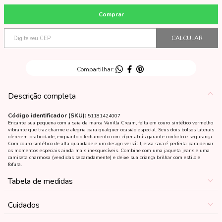
Descrição completa
Código identificador (SKU):
51181424007
Encante sua pequena com a saia da marca Vanilla Cream, feita em couro sintético vermelho
vibrante que traz charme e alegria para qualquer ocasião especial. Seus dois bolsos laterais
oferecem praticidade, enquanto o fechamento com zíper atrás garante conforto e segurança.
Com couro sintético de alta qualidade e um design versátil, essa saia é perfeita para deixar
os momentos especiais ainda mais inesquecíveis. Combine com uma jaqueta jeans e uma
camiseta charmosa (vendidas separadamente) e deixe sua criança brilhar com estilo e
fofura.
Tabela de medidas
Cuidados