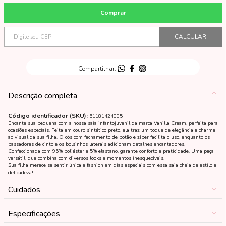
Descrição completa
Código identificador (SKU):
51181424005
Encante sua pequena com a nossa saia infantojuvenil da marca Vanilla Cream, perfeita para
ocasiões especiais. Feita em couro sintético preto, ela traz um toque de elegância e charme
ao visual da sua filha. O cós com fechamento de botão e zíper facilita o uso, enquanto os
passadores de cinto e os bolsinhos laterais adicionam detalhes encantadores.
Confeccionada com 95% poliéster e 5% elastano, garante conforto e praticidade. Uma peça
versátil, que combina com diversos looks e momentos inesquecíveis.
Sua filha merece se sentir única e fashion em dias especiais com essa saia cheia de estilo e
delicadeza!
Cuidados
Especificações