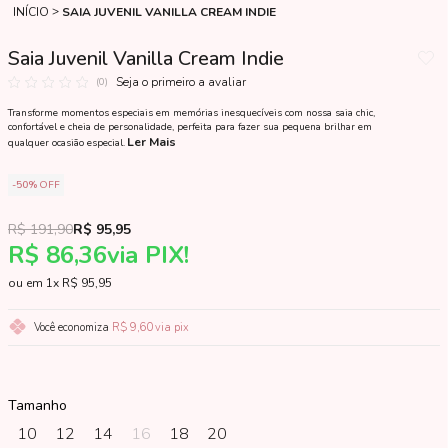
INÍCIO
SAIA JUVENIL VANILLA CREAM INDIE
Saia Juvenil Vanilla Cream Indie
Seja o primeiro a avaliar
(0)
Transforme momentos especiais em memórias inesquecíveis com nossa saia chic,
confortável e cheia de personalidade, perfeita para fazer sua pequena brilhar em
Ler Mais
qualquer ocasião especial.
50%
OFF
R$ 191,90
R$ 95,95
R$ 86,36
via PIX!
1x
R$ 95,95
Você economiza
R$ 9,60
via pix
Tamanho
10
12
14
16
18
20