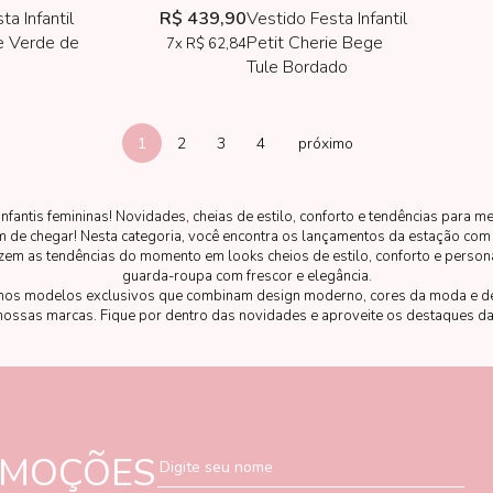
ta Infantil
R$ 439,90
Vestido Festa Infantil
e Verde de
Petit Cherie Bege
7x
R$ 62,84
Tule Bordado
1
2
3
4
antis femininas! Novidades, cheias de estilo, conforto e tendências para m
de chegar! Nesta categoria, você encontra os lançamentos da estação com
em as tendências do momento em looks cheios de estilo, conforto e person
guarda-roupa com frescor e elegância.
mos modelos exclusivos que combinam design moderno, cores da moda e de
nossas marcas. Fique por dentro das novidades e aproveite os destaques d
charme e autenticidade.
OMOÇÕES
Digite seu nome