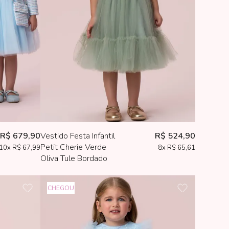
R$ 679,90
Vestido Festa Infantil
R$ 524,90
Petit Cherie Verde
10x
R$ 67,99
8x
R$ 65,61
Oliva Tule Bordado
CHEGOU