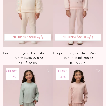
ADICIONAR À SACOLA
ADICIONAR À SACOLA
Conjunto Calça e Blusa Moletom Infantil Petit Cherie Creme
Conjunto Calça e Blusa Moletom Infantil Petit Cherie Rosa
R$ 393,90
R$ 275,73
R$ 414,90
R$ 290,43
4x
R$ 68,93
4x
R$ 72,61
CHEGOU
CHEGOU
30%
30%