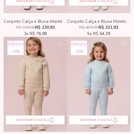
ADICIONAR À SACOLA
ADICIONAR À SACOLA
Conjunto Calça e Blusa Infantil Petit Cherie Plush Azul Claro
Conjunto Calça e Blusa Moletom Petit Cherie Azul
R$ 329,90
R$ 230,93
R$ 459,90
R$ 321,93
3x
R$ 76,98
5x
R$ 64,39
CHEGOU
CHEGOU
30%
30%
ADICIONAR À SACOLA
ADICIONAR À SACOLA