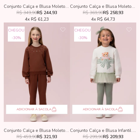
Conjunto Calça e Blusa Moletom Petit Cherie Bege
Conjunto Calça e Blusa Moletom Petit Cherie Azul Com Pérolas
R$ 349,90
R$ 244,93
R$ 369,90
R$ 258,93
4x
R$ 61,23
4x
R$ 64,73
CHEGOU
CHEGOU
30%
30%
ADICIONAR À SACOLA
ADICIONAR À SACOLA
Conjunto Calça e Blusa Moletom Petit Cherie Marrom
Conjunto Calça e Blusa Infantil Petit Cherie Ursinha Com Babado de Tule
R$ 459,90
R$ 321,93
R$ 299,90
R$ 209,93