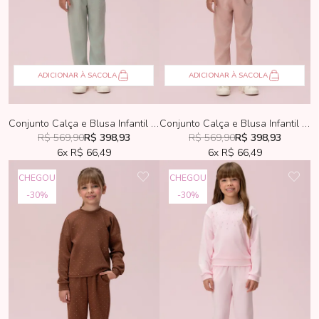
ADICIONAR À SACOLA
ADICIONAR À SACOLA
Conjunto Calça e Blusa Infantil Petit Cherie Verde com Hotfix
Conjunto Calça e Blusa Infantil Petit Cherie Rose com Hotfix
R$ 569,90
R$ 398,93
R$ 569,90
R$ 398,93
6x
R$ 66,49
6x
R$ 66,49
CHEGOU
CHEGOU
30%
30%