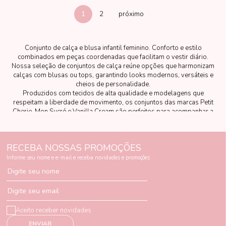
1
2
Conjunto de calça e blusa infantil feminino. Conforto e estilo
combinados em peças coordenadas que facilitam o vestir diário.
Nossa seleção de conjuntos de calça reúne opções que harmonizam
calças com blusas ou tops, garantindo looks modernos, versáteis e
cheios de personalidade.
Produzidos com tecidos de alta qualidade e modelagens que
respeitam a liberdade de movimento, os conjuntos das marcas Petit
Cherie, Mon Sucré e Vanilla Cream são perfeitos para acompanhar a
rotina ativa das crianças com elegância e praticidade.
RECEBA NOSSAS PROMOÇÕES
Informe seu nome e e-mail e receba novidades e promoções
Digite seu nome
Digite seu email
Aceito receber novidades
ENVIAR