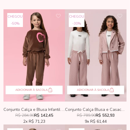
CHEGOU
CHEGOU
50%
30%
ADICIONAR À SACOLA
ADICIONAR À SACOLA
Conjunto Calça e Blusa Infantil Mon Sucré Plush Marrom
Conjunto Calça Blusa e Casaco Infantil Petit Cherie Off-White e Rose
R$ 284,90
R$ 142,45
R$ 789,90
R$ 552,93
2x
R$ 71,23
9x
R$ 61,44