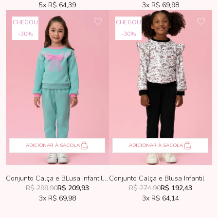
5x
R$ 64,39
3x
R$ 69,98
CHEGOU
CHEGOU
30%
30%
ADICIONAR À SACOLA
ADICIONAR À SACOLA
Conjunto Calça e BLusa Infantil Mon Sucré Verde e Rosa
Conjunto Calça e Blusa Infantil Mon Sucré Plush Estampa Gatinho
R$ 299,90
R$ 209,93
R$ 274,90
R$ 192,43
3x
R$ 69,98
3x
R$ 64,14