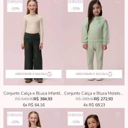
CHEGOU
CHEGOU
30%
30%
ADICIONAR À SACOLA
ADICIONAR À SACOLA
Conjunto Calça e BLusa Infantil Petit Cherie Verde e Bege
Conjunto Calça e Blusa Moletom Infantil Petit Cherie Verde
R$ 549,90
R$ 384,93
R$ 389,90
R$ 272,93
6x
R$ 64,16
4x
R$ 68,23
CHEGOU
CHEGOU
30%
30%