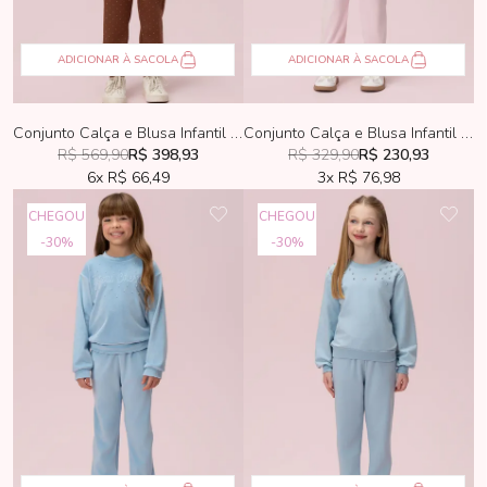
ADICIONAR À SACOLA
ADICIONAR À SACOLA
Conjunto Calça e Blusa Infantil Petit Cherie Marrom Com Hotfix
Conjunto Calça e Blusa Infantil Petit Cherie Plush Rosa Claro
R$ 569,90
R$ 398,93
R$ 329,90
R$ 230,93
6x
R$ 66,49
3x
R$ 76,98
CHEGOU
CHEGOU
30%
30%