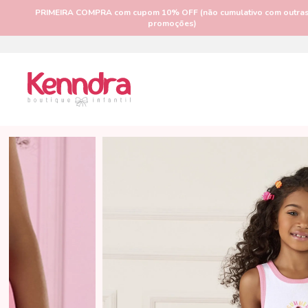
PRIMEIRA COMPRA
com cupom 10% OFF (não cumulativo com outra
promoções)