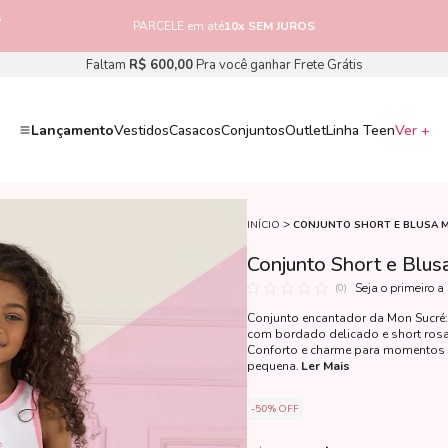
s
PARCELE em até
10x SEM JUROS
Faltam
R$ 600,00
Pra você ganhar Frete Grátis
Lançamento
Vestidos
Casacos
Conjuntos
Outlet
Linha Teen
Ver +
INÍCIO
CONJUNTO SHORT E BLUSA 
Conjunto Short e Blus
Seja o primeiro a
(0)
Conjunto encantador da Mon Sucré:
com bordado delicado e short rosa
Conforto e charme para momentos 
pequena.
Ler Mais
50%
OFF