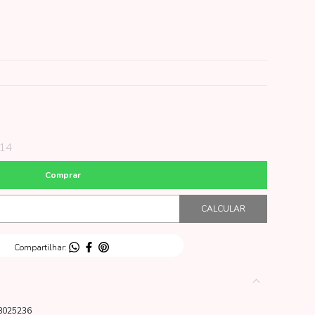
14
8025236