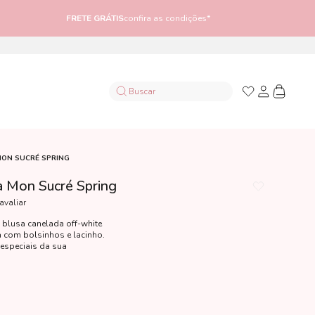
FRETE GRÁTIS
confira as condições*
MON SUCRÉ SPRING
a Mon Sucré Spring
 avaliar
 blusa canelada off-white
 com bolsinhos e lacinho.
especiais da sua