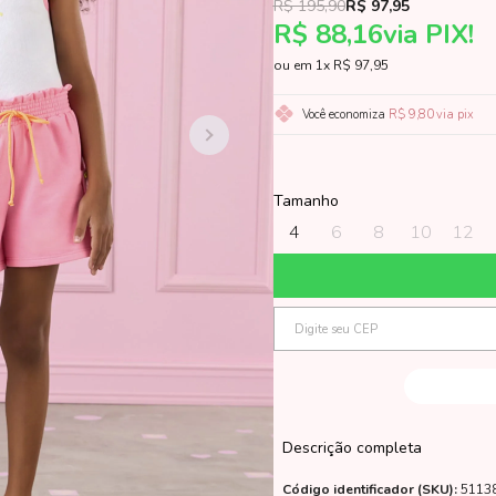
R$ 195,90
R$ 97,95
R$ 88,16
via PIX!
1x
R$ 97,95
Você economiza
R$ 9,80
via pix
Tamanho
4
6
8
10
12
Descrição completa
Código identificador (SKU):
5113