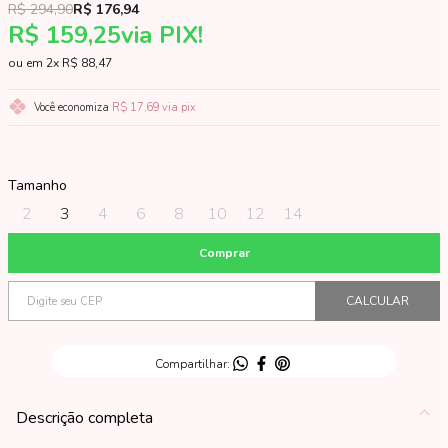
R$ 294,90
R$ 176,94
R$ 159,25
via PIX!
2x
R$ 88,47
Você economiza
R$ 17,69
via pix
Tamanho
2
3
4
6
8
10
12
14
Descrição completa