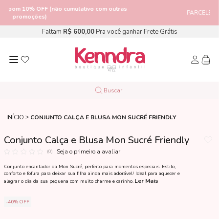
FF (não cumulativo com outras
PARCELE em até
10x SE
ões)
Faltam
R$ 600,00
Pra você ganhar Frete Grátis
INÍCIO
CONJUNTO CALÇA E BLUSA MON SUCRÉ FRIENDLY
Conjunto Calça e Blusa Mon Sucré Friendly
Seja o primeiro a avaliar
(0)
Conjunto encantador da Mon Sucré, perfeito para momentos especiais. Estilo,
conforto e fofura para deixar sua filha ainda mais adorável! Ideal para aquecer e
Ler Mais
alegrar o dia da sua pequena com muito charme e carinho.
40%
OFF