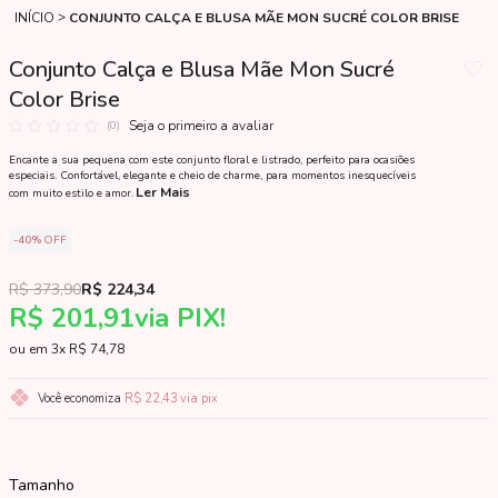
INÍCIO
CONJUNTO CALÇA E BLUSA MÃE MON SUCRÉ COLOR BRISE
Conjunto Calça e Blusa Mãe Mon Sucré
Color Brise
Seja o primeiro a avaliar
(0)
Encante a sua pequena com este conjunto floral e listrado, perfeito para ocasiões
especiais. Confortável, elegante e cheio de charme, para momentos inesquecíveis
Ler Mais
com muito estilo e amor.
40%
OFF
R$ 373,90
R$ 224,34
R$ 201,91
via PIX!
3x
R$ 74,78
Você economiza
R$ 22,43
via pix
Tamanho