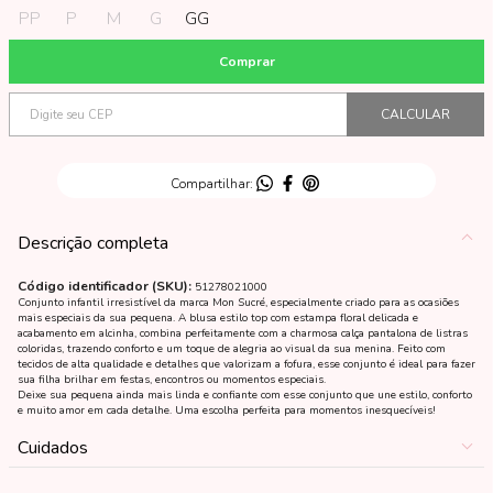
PP
P
M
G
GG
Descrição completa
Código identificador (SKU):
51278021000
Conjunto infantil irresistível da marca Mon Sucré, especialmente criado para as ocasiões
mais especiais da sua pequena. A blusa estilo top com estampa floral delicada e
acabamento em alcinha, combina perfeitamente com a charmosa calça pantalona de listras
coloridas, trazendo conforto e um toque de alegria ao visual da sua menina. Feito com
tecidos de alta qualidade e detalhes que valorizam a fofura, esse conjunto é ideal para fazer
sua filha brilhar em festas, encontros ou momentos especiais.
Deixe sua pequena ainda mais linda e confiante com esse conjunto que une estilo, conforto
e muito amor em cada detalhe. Uma escolha perfeita para momentos inesquecíveis!
Cuidados