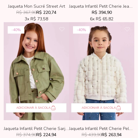
Jaqueta Infantil Petit Cherie Jeans Com Strass
Jaqueta Mon Sucré Street Art
R$ 367,90
R$ 220,74
R$ 394,90
3x
R$ 73,58
6x
R$ 65,82
40%
40%
ADICIONAR À SACOLA
ADICIONAR À SACOLA
Jaqueta Infantil Petit Cherie Sarja Verde
Jaqueta Infantil Petit Cherie Pele Sintética Off-White
R$ 374,90
R$ 224,94
R$ 439,90
R$ 263,94