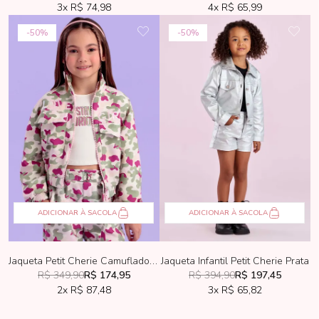
3x
R$ 74,98
4x
R$ 65,99
50%
50%
ADICIONAR À SACOLA
ADICIONAR À SACOLA
Jaqueta Petit Cherie Camuflado Fashion
Jaqueta Infantil Petit Cherie Prata
R$ 349,90
R$ 174,95
R$ 394,90
R$ 197,45
2x
R$ 87,48
3x
R$ 65,82