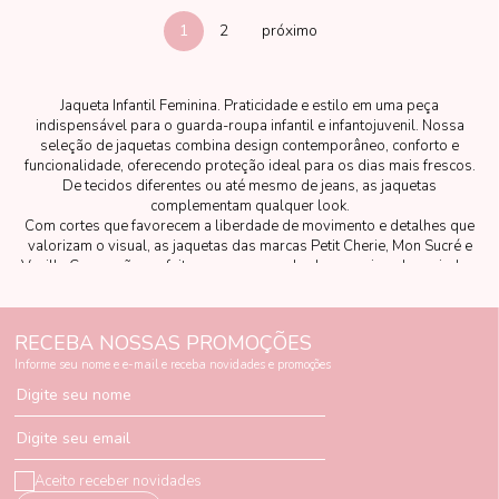
1
2
Jaqueta Infantil Feminina. Praticidade e estilo em uma peça
indispensável para o guarda-roupa infantil e infantojuvenil. Nossa
seleção de jaquetas combina design contemporâneo, conforto e
funcionalidade, oferecendo proteção ideal para os dias mais frescos.
De tecidos diferentes ou até mesmo de jeans, as jaquetas
complementam qualquer look.
Com cortes que favorecem a liberdade de movimento e detalhes que
valorizam o visual, as jaquetas das marcas Petit Cherie, Mon Sucré e
Vanilla Cream são perfeitas para compor looks casuais e despojados,
garantindo charme e personalidade em qualquer ocasião.
RECEBA NOSSAS PROMOÇÕES
Informe seu nome e e-mail e receba novidades e promoções
Digite seu nome
Digite seu email
Aceito receber novidades