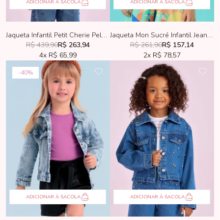
ADICIONAR À SACOLA
ADICIONAR À SACOLA
Jaqueta Infantil Petit Cherie Pele Sintética Preta
Jaqueta Mon Sucré Infantil Jeans New Nave
R$ 439,90
R$ 263,94
R$ 261,90
R$ 157,14
4x
R$ 65,99
2x
R$ 78,57
40%
ADICIONAR À SACOLA
ADICIONAR À SACOLA