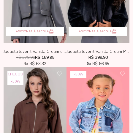
ADICIONAR À SACOLA
ADICIONAR À SACOLA
Jaqueta Juvenil Vanilla Cream em PU Cinza
Jaqueta Juvenil Vanilla Cream Pele Sintética Preta
R$ 379,90
R$ 189,95
R$ 399,90
3x
R$ 63,32
6x
R$ 66,65
CHEGOU
50%
30%