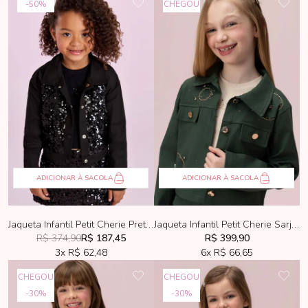
50%
CHEGOU
ADICIONAR À SACOLA
ADICIONAR À SACOLA
Jaqueta Infantil Petit Cherie Preta Com Paetês
Jaqueta Infantil Petit Cherie Sarja Verde Bordado Dourado
R$ 374,90
R$ 187,45
R$ 399,90
3x
R$ 62,48
6x
R$ 66,65
CHEGOU
CHEGOU
30%
30%