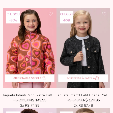
CHEGOU
CHEGOU
50%
50%
ADICIONAR À SACOLA
ADICIONAR À SACOLA
Jaqueta Infantil Mon Sucré Puffer Corações 01
Jaqueta Infantil Petit Cherie Preta Com Brilhos
R$ 299,90
R$ 149,95
R$ 349,90
R$ 174,95
2x
R$ 74,98
2x
R$ 87,48