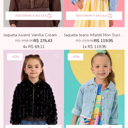
ADICIONAR À SACOLA
ADICIONAR À SACOLA
Jaqueta Juvenil Vanilla Cream Marrom
Jaqueta Jeans Infantil Mon Sucré Limone
R$ 394,90
R$ 276,43
R$ 239,90
R$ 119,95
4x
R$ 69,11
1x
R$ 119,95
40%
40%