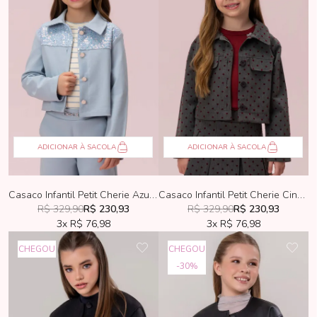
ADICIONAR À SACOLA
ADICIONAR À SACOLA
Casaco Infantil Petit Cherie Azul Com Paetês
Casaco Infantil Petit Cherie Cinza Com Corações
R$ 329,90
R$ 230,93
R$ 329,90
R$ 230,93
3x
R$ 76,98
3x
R$ 76,98
CHEGOU
CHEGOU
30%