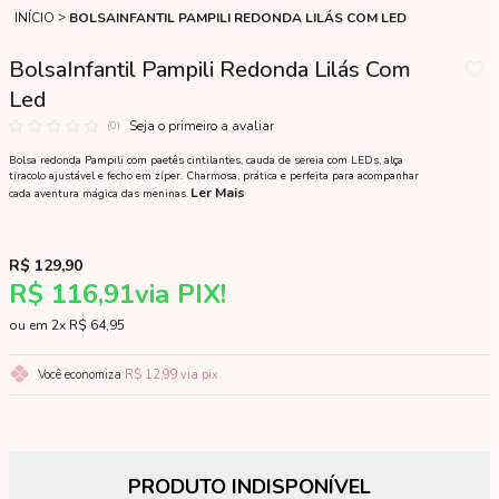
INÍCIO
BOLSAINFANTIL PAMPILI REDONDA LILÁS COM LED
BolsaInfantil Pampili Redonda Lilás Com
Led
Seja o primeiro a avaliar
(0)
Bolsa redonda Pampili com paetês cintilantes, cauda de sereia com LEDs, alça
tiracolo ajustável e fecho em zíper. Charmosa, prática e perfeita para acompanhar
Ler Mais
cada aventura mágica das meninas.
R$ 129,90
R$ 116,91
via PIX!
2x
R$ 64,95
Você economiza
R$ 12,99
via pix
PRODUTO INDISPONÍVEL