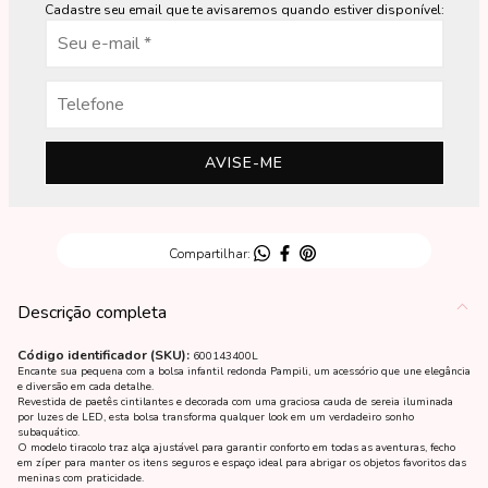
Cadastre seu email que te avisaremos quando estiver disponível:
AVISE-ME
Descrição completa
Código identificador (SKU):
600143400L
Encante sua pequena com a bolsa infantil redonda Pampili, um acessório que une elegância
e diversão em cada detalhe.
Revestida de paetês cintilantes e decorada com uma graciosa cauda de sereia iluminada
por luzes de LED, esta bolsa transforma qualquer look em um verdadeiro sonho
subaquático.
O modelo tiracolo traz alça ajustável para garantir conforto em todas as aventuras, fecho
em zíper para manter os itens seguros e espaço ideal para abrigar os objetos favoritos das
meninas com praticidade.