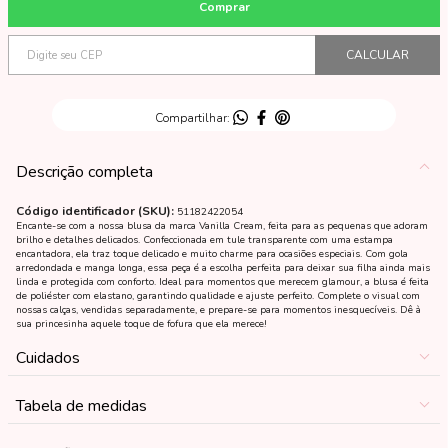
Descrição completa
Código identificador (SKU):
51182422054
Encante-se com a nossa blusa da marca Vanilla Cream, feita para as pequenas que adoram
brilho e detalhes delicados. Confeccionada em tule transparente com uma estampa
encantadora, ela traz toque delicado e muito charme para ocasiões especiais. Com gola
arredondada e manga longa, essa peça é a escolha perfeita para deixar sua filha ainda mais
linda e protegida com conforto. Ideal para momentos que merecem glamour, a blusa é feita
de poliéster com elastano, garantindo qualidade e ajuste perfeito. Complete o visual com
nossas calças, vendidas separadamente, e prepare-se para momentos inesquecíveis. Dê à
sua princesinha aquele toque de fofura que ela merece!
Cuidados
Tabela de medidas