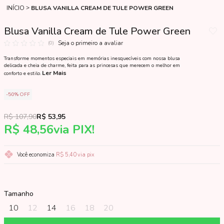
INÍCIO
BLUSA VANILLA CREAM DE TULE POWER GREEN
Blusa Vanilla Cream de Tule Power Green
Seja o primeiro a avaliar
(0)
Transforme momentos especiais em memórias inesquecíveis com nossa blusa
delicada e cheia de charme, feita para as princesas que merecem o melhor em
Ler Mais
conforto e estilo.
50%
OFF
R$ 107,90
R$ 53,95
R$ 48,56
via PIX!
Você economiza
R$ 5,40
via pix
Tamanho
10
12
14
16
18
20