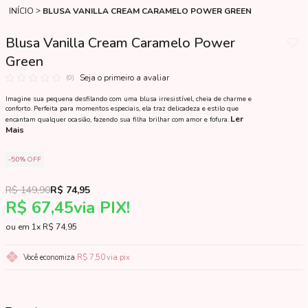
INÍCIO
BLUSA VANILLA CREAM CARAMELO POWER GREEN
Blusa Vanilla Cream Caramelo Power
Green
Seja o primeiro a avaliar
(0)
Imagine sua pequena desfilando com uma blusa irresistível, cheia de charme e
conforto. Perfeita para momentos especiais, ela traz delicadeza e estilo que
Ler
encantam qualquer ocasião, fazendo sua filha brilhar com amor e fofura.
Mais
50%
OFF
R$ 149,90
R$ 74,95
R$ 67,45
via PIX!
1x
R$ 74,95
Você economiza
R$ 7,50
via pix