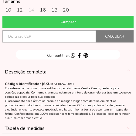
Tamanho
10
12
14
16
18
20
Descrição completa
Código identificador (SKU):
51182422053
Encante-se com a nossa blusa estilo cropped da marca Vanilla Cream, perfeita para
ocasiões especiais. Com uma charmosa estampa em tons de caramelo, ela traz um toque de
delicadeza e estilo para sua pequena.
O acabamento em elástico na barra e as mangas longas com detalhe em elástico
proporcionam conforto e um visual cheio de charme. O forro na parte da frente garante
elegância, enquanto o decote quadrado e o babadinho na barra acrescentam um toque de
fofura. Confeccionada em 100% poliéster com forro de algodão, é a escolha ideal para vestir
sua filha com amor e estilo.
Tabela de medidas