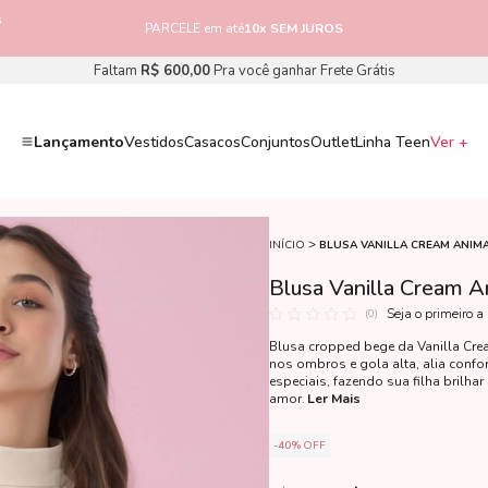
s
PARCELE em até
10x SEM JUROS
Faltam
R$ 600,00
Pra você ganhar Frete Grátis
Lançamento
Vestidos
Casacos
Conjuntos
Outlet
Linha Teen
Ver +
INÍCIO
BLUSA VANILLA CREAM ANIM
Blusa Vanilla Cream A
Seja o primeiro a
(0)
Blusa cropped bege da Vanilla Cre
nos ombros e gola alta, alia confo
especiais, fazendo sua filha brilha
amor.
Ler Mais
40%
OFF