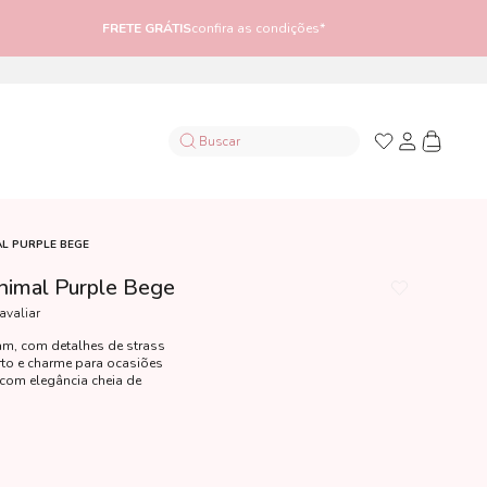
FRETE GRÁTIS
confira as condições*
AL PURPLE BEGE
nimal Purple Bege
 avaliar
am, com detalhes de strass
rto e charme para ocasiões
r com elegância cheia de