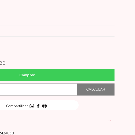
20
2424058