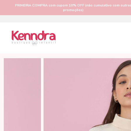
PRIMEIRA COMPRA
com cupom 10% OFF (não cumulativo com outra
promoções)