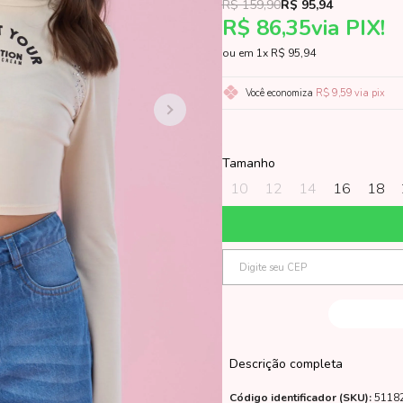
R$ 159,90
R$ 95,94
R$ 86,35
via PIX!
1x
R$ 95,94
Você economiza
R$ 9,59
via pix
Tamanho
10
12
14
16
18
Descrição completa
Código identificador (SKU):
5118